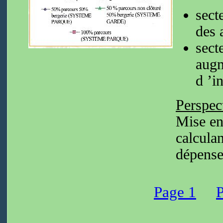
sect
des 
sect
augm
d ’i
Perspect
Mise en
calculan
dépense
Page 1