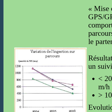
« Mise 
GPS/GPR
comport
parcour
le part
Résulta
un suivi
< 20
m/h 
> 10
Evoluti